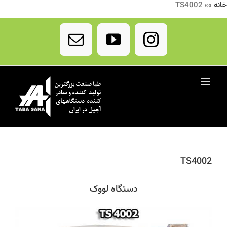
خانه
»»
TS4002
Ski
t
Email
YouTube
Instagram
conten
TS4002
دستگاه لووک