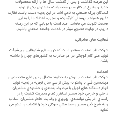
اين عرصه گذاشت و پس از گذشت سال ها با ارائه محصولات
جديد و متنوع در كنار ساير محصولات، به عنوان يكي از توليد
كنندگان بزرگ صنعتي به نامي آشنا در اين زمينه دست يافت. نظارت
دقيق همراه با پرسنلي كارآزموده و مجرب، اعتقاد ما را به اين
صنعت تقويت مي بخشد. اميد است با پويايي كه در اين زمينه
داريم، در نهايت عضوي مؤثر در خدمت جامعه صنعتي باشيم.
فعالیت های صادراتی:
شرکت طبا صنعت مفتخر است که در راستای شکوفایی و پیشرفت
تولید ملی گام کوچکی در امر صادرات به کشورهای جهان را داشته
باشد.
اهداف:
شركت طبا صنعت با توكل به خداوند متعال و نيروهاي متخصص و
مهندسين فني با پشتوانه بيش از سي سال تجربه در زمينه توليد
انواع دستگاه هاي آجيل با نيت رضايتمندي و خشنودي مشتريان
داخلي و خارجي خود مسير استقرار نظام مديريت كيفيت را در
راستاي افزايش توانمندي، بهروري و رضايت خاطر مشتريان انتخاب
و به شرح ذيل مسير و خط مشي حركتي خود را انتخاب و اعلام مي
نمايد: