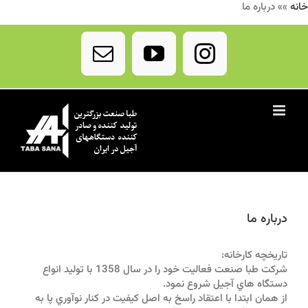
خانه
»»
درباره ما
Ski
t
Email
YouTube
Instagram
conten
درباره ما
تاريخچه كارخانه:
شركت طبا صنعت فعاليت خود را در سال 1358 با توليد انواع
دستگاه هاي آجيل شروع نمود.
از همان ابتدا با اعتقاد راسخ به اصل كيفيت در كنار نوآوري پا به