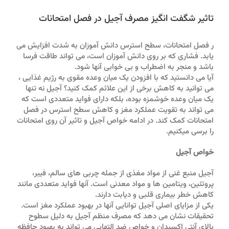
تاثیر شگفت انگیز مصرف آجیل در فصل امتحانات
ر فصل امتحانات، سطح استرس دانش آموزان به شدت افزایش می
یابد. فشاری که بر روی دانش آموزان است، می تواند طاقت فرسا
باشد و منجر به اضطراب و بی خوابی آنها شود.
آیا می دانستید که با افزودن یک میان وعده مقوی به رژیم غذایی ،
می توانید به کاهش برخی از این علائم کمک کنید؟ آجیل نه تنها
یک میان وعده خوشمزه بوده، بلکه دارای فواید متعددی است که
می تواند به تقویت عملکرد مغز و کاهش سطح استرس در فصل
امتحانات کمک کند. در ادامه خواص آجیل و تاثیر آن روی امتحانات
را برسی میکنیم.
خواص آجیل
آجیل منبع غنی از مواد مغذی از جمله چربی های سالم، فیبر،
پروتئین، ویتامین ها و مواد معدنی است. آنها فواید متعددی مانند
کاهش خطر بیماری قلبی و دیابت دارند.
یکی از مزایای اصلی آجیل توانایی آنها در بهبود عملکرد مغز است.
تحقیقات نشان می دهد که مصرف منظم آجیل به دلیل سطوح
بالای آنتی اکسیدان و خواص ضد التهابی می تواند به بهبود حافظه