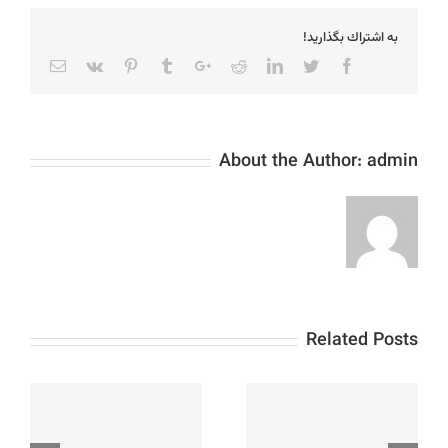
به اشتراك بگذاريد!
Email
Vk
Pinterest
Tumblr
Google+
Reddit
LinkedIn
Twitter
Facebook
About the Author:
admin
Related Posts