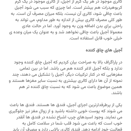
کالری موجود در هر یک گرم از آجیل، از کالری موجود در یک گرم
کربوهیدرات هم بیشتر است. اما چیزی که سبب می شود آجیل
باعث چاقی شود، کالری آن نیست، بلکه میزان مصرف آن است. به
طور کلی مصرف کالری بیش از اندازه به طور مداوم، می تواند به
راحتی برای بدن اضافه وزن به وجود آورد. اما در حالت عادی
معمولا آجیل باعث چاقی نخواهد شد و به عنوان یک میان وعده ی
خیلی خوب قابل استفاده است.
آجیل های چاق کننده
در پاراگراف بالا به صراحت بیان کردیم که آجیل چاق کننده وجود
ندارد و بلکه آجیل لاغر کننده هم می باشد. اما در بین تمامی
مغزهایی که در کنار ترکیبات دیگر، آجیل را تشکیل می دهند، چند
نمونه از آن ها دارای کالری بیشتری به نسبت سایر مغزها هستند و
همین موضوع باعث می شود که به نسبت چاق کننده تر هم
باشند.
یکی از پرطرفدارترین اجزای آجیل، فندق ها هستند. فندق ها باعث
می شوند که پوست خوبی داشته باشید و از زوال مغز نیز جلوگیری
می نمایند. وجود اسیدهای چرب اشباع نشده در فندق ها آنقدر
خوب است که باعث می شود قلب شما در سلامت کامل به
فعالیت خود ادامه دهد. فندق کالری بالایی دارد و مصرف آن باید