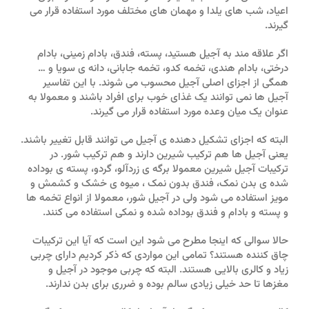
اعیاد، شب های یلدا و مهمان های مختلف مورد استفاده قرار می
گیرند.
اگر علاقه مند به آجیل هستید، پسته، فندق، بادام زمینی، بادام
درختی، بادام هندی، تخمه کدو، تخمه جابانی، دانه ی سویا و …
همگی از اجزای اصلی آجیل محسوب می شوند. با این تفاسیر
آجیل ها نمی توانند یک غذای خوب برای افراد باشند و معمولا به
عنوان یک میان وعده مورد استفاده قرار می گیرند.
البته که اجزای تشکیل دهنده ی آجیل می توانند قابل تغییر باشند.
یعنی آجیل ها هم ترکیب شیرین دارند و هم ترکیب شور. در
ترکیبات آجیل شیرین معمولا برگه ی زردآلو، گردو، پسته ی بوداده
شده ی بدن نمک، فندق بدون نمک ، میوه ی خشک و کشمش و
مویز استفاده می شود ولی در آجیل شور، معمولا از انواع تخمه ها
و پسته و بادام و فندق بوداده شده و نمکی استفاده می کنند.
حالا سوالی که اینجا مطرح می شود این است که آیا این ترکیبات
چاق کننده هستند؟ تمامی این مواردی که ذکر کردیم دارای چربی
زیاد و کالری بالایی هستند. البته که چربی موجود در آجیل و
مغزها تا حد خیلی زیادی سالم بوده و ضرری برای بدن ندارند.