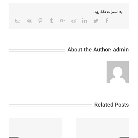
به اشتراك بگذاريد!
Email
Vk
Pinterest
Tumblr
Google+
Reddit
LinkedIn
Twitter
Facebook
About the Author:
admin
Related Posts