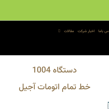
س باما
اخبار شرکت
مقالات
دستگاه 1004
خط تمام اتومات آجیل