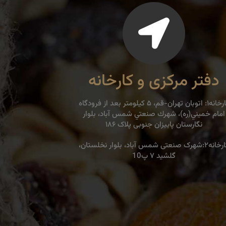
دفتر مرکزی و کارخانه
كارخانه۱: اتوبان تهران-قم، ۵ كيلومتر بعد از فرودگاه
امام خميني(ره)، شهرك صنعتي شمس آباد، بلوار
نگارستان پاییزان جنوبی پلاک ۱۸۶
کارخانه۲:شهرک صنعتی شمس آباد، بلوار نخلستان،
گلشید ۷ پ10