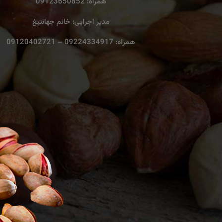
همراه: 09123650852
مدیر اجرایی: خانم جهانتیغ
همراه: 09224334917 – 09120402721