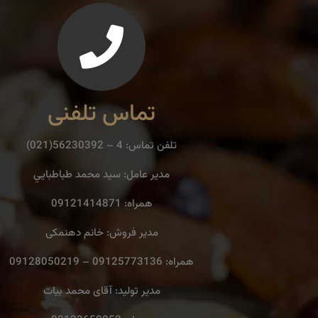
تماس تلفنی
تلفن تماس: 4 – 56230392(021)
مدير عامل: سيد محمد طباطبايي
همراه: 09121414871
مدیر فروش: خانم دهنمکی
همراه: 09125773136 – 09128050219
مدیر تولید: آقای محمد بیات