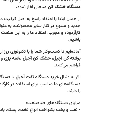
شركت طباصنعت فعاليت خود را از سال ۱۳۵۸ در زمینه طراحی و تولید
دستگاه خشک کن
صنعتی آغاز نمود،
از همان ابتدا با اعتقاد راسخ به اصل كيفيت 
جديد و متنوع در كنار ساير محصولات، به عنوا
كارآزموده و مجرب، اعتقاد ما را به اين صنع
باشيم.
آماده‌ایم تا کسب‌وکار شما را با تکنولوژی روز ا
برشته کن آجیل
،
خشک کن آجیل
تخمه پزی
و
فراهم می‌کنند.
اگر به دنبال
خرید دستگاه تفت آجیل
یا
دستگا
دستگاه‌های ما مناسب برای استفاده در کارگ
را دارند.
مزایای دستگاه‌های طباصنعت:
• تفت و پخت یکنواخت انواع تخمه، پسته، بادا