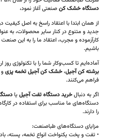
شركت طباصنعت فعاليت خود را از سال ۱۳۵۸ در زمینه طراحی و تولید
دستگاه خشک کن
صنعتی آغاز نمود،
از همان ابتدا با اعتقاد راسخ به اصل كيفيت 
جديد و متنوع در كنار ساير محصولات، به عنوا
كارآزموده و مجرب، اعتقاد ما را به اين صنع
باشيم.
آماده‌ایم تا کسب‌وکار شما را با تکنولوژی روز ا
برشته کن آجیل
،
خشک کن آجیل
تخمه پزی
و
فراهم می‌کنند.
اگر به دنبال
خرید دستگاه تفت آجیل
یا
دستگا
دستگاه‌های ما مناسب برای استفاده در کارگ
را دارند.
مزایای دستگاه‌های طباصنعت:
• تفت و پخت یکنواخت انواع تخمه، پسته، بادا