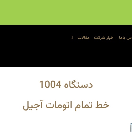
س باما
اخبار شرکت
مقالات
دستگاه 1004
خط تمام اتومات آجیل