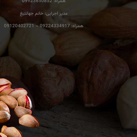
همراه: 09123650852
مدیر اجرایی: خانم جهانتیغ
همراه: 09224334917 – 09120402721