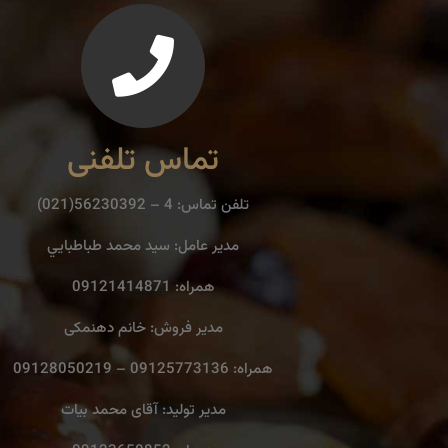
تماس تلفنی
تلفن تماس: 4 – 56230392(021)
مدير عامل: سيد محمد طباطبايي
همراه: 09121414871
مدیر فروش: خانم دهنمکی
همراه: 09125773136 – 09128050219
مدیر تولید: آقای محمد بیات