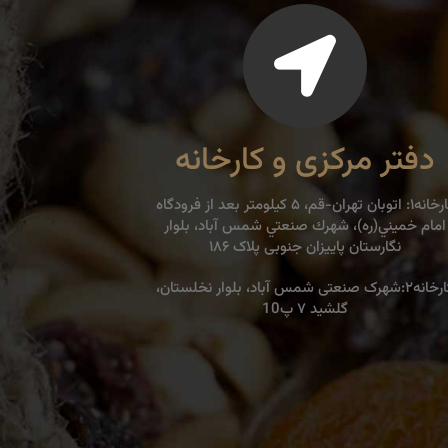
دفتر مرکزی و کارخانه
كارخانه۱: اتوبان تهران-قم، ۵ كيلومتر بعد از فرودگاه
امام خميني(ره)، شهرك صنعتي شمس آباد، بلوار
نگارستان پاییزان جنوبی پلاک ۱۸۶
کارخانه۲:شهرک صنعتی شمس آباد، بلوار نخلستان،
گلشید ۷ پ10