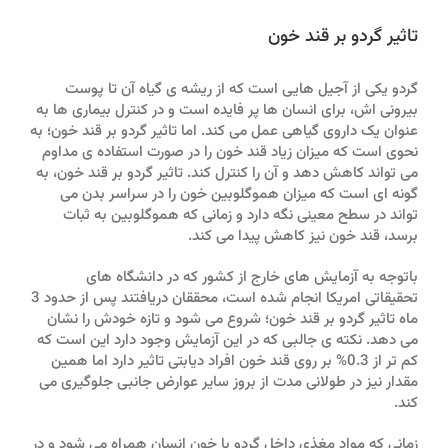
تاثیر گردو بر قند خون
گردو یکی از آجیل هایی است که از ریشه ی گیاه آن تا پوست
بیرونی اش، برای انسان ها پر فایده است و در کنترل بیماری ها به
عنوان یک داروی گیاهی عمل می کند. اما تاثیر گردو بر قند خون؛ به
نحوی است که میزان زیاد قند خون را در صورت استفاده ی مداوم
می تواند کاهش دهد و آن را کنترل کند. تاثیر گردو بر قند خون، به
گونه ای است که میزان هموگلوبین خون را در سراسر بدن می
تواند در سطح معینی نگه دارد و زمانی که هموگلوبین به ثبات
برسد، قند خون نیز کاهش پیدا می کند.
باتوجه به آزمایش های خارج از کشور که در دانشگاه های
تحقیقاتی امریکا انجام شده است، محققان دریافتند پس از حدود 3
ماه تاثیر گردو بر قند خون؛ شروع می شود و تازه خودش را نشان
می دهد. نکته ی جالبی که در این آزمایش وجود دارد این است که
کم تر از 0.3% بر روی قند خون افراد دیابتی تاثیر دارد اما همین
مقدار نیز در طولانی مدت از بروز سایر عوارض جانبی جلوگیری می
کند.
زمانی که مواد مغذی داخل گردو با خون انسان همراه می شود و در