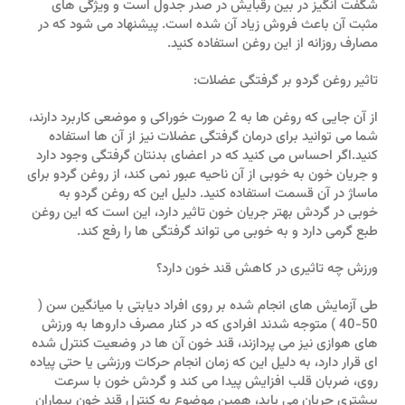
شگفت انگیز در بین رقبایش در صدر جدول است و ویژگی های
مثبت آن باعث فروش زیاد آن شده است. پیشنهاد می شود که در
مصارف روزانه از این روغن استفاده کنید.
تاثیر روغن گردو بر گرفتگی عضلات:
از آن جایی که روغن ها به 2 صورت خوراکی و موضعی کاربرد دارند،
شما می توانید برای درمان گرفتگی عضلات نیز از آن ها استفاده
کنید.اگر احساس می کنید که در اعضای بدنتان گرفتگی وجود دارد
و جریان خون به خوبی از آن ناحیه عبور نمی کند، از روغن گردو برای
ماساژ در آن قسمت استفاده کنید. دلیل این که روغن گردو به
خوبی در گردش بهتر جریان خون تاثیر دارد، این است که این روغن
طبع گرمی دارد و به خوبی می تواند گرفتگی ها را رفع کند.
ورزش چه تاثیری در کاهش قند خون دارد؟
طی آزمایش های انجام شده بر روی افراد دیابتی با میانگین سن (
50-40 ) متوجه شدند افرادی که در کنار مصرف داروها به ورزش
های هوازی نیز می پردازند، قند خون آن ها در وضعیت کنترل شده
ای قرار دارد، به دلیل این که زمان انجام حرکات ورزشی یا حتی پیاده
روی، ضربان قلب افزایش پیدا می کند و گردش خون با سرعت
بیشتری جریان می یابد، همین موضوع به کنترل قند خون بیماران