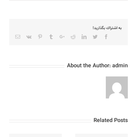
به اشتراك بگذاريد!
Email
Vk
Pinterest
Tumblr
Google+
Reddit
LinkedIn
Twitter
Facebook
About the Author:
admin
Related Posts